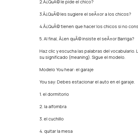
2.Â¿QuÃ© le pide el chico?
3.Â¿QuÃ© les sugiere el seÃ±or a los chicos?
4.Â¿QuÃ© tienen que hacer los chicos si no cons
5. Al final, Â¿en quÃ© insiste el seÃ±or Barriga?
Haz clic y escucha las palabras del vocabulario
su significado (meaning). Sigue el modelo.
Modelo You hear: el garaje
You say: Debes estacionar el auto en el garaje.
1. el dormitorio
2. la alfombra
3. el cuchillo
4. quitar la mesa