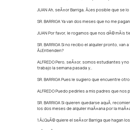
JUAN Ah, seÃ±or Barriga, Â¿es posible que se 
SR. BARRIGA Ya van dos meses que no me pagan.
JUAN Por favor, le rogamos que nos dÃ© mÃ¡s t
SR. BARRIGA Si no recibo el alquiler pronto, va
Â¿Entienden?
ALFREDO Pero, seÃ±or, somos estudiantes y no 
trabajo la semana pasada y...
SR. BARRIGA Pues le sugiero que encuentre otro
ALFREDO Puedo pedirles a mis padres que nos pr
SR. BARRIGA Si quieren quedarse aquÃ­, recomie
los dos meses de alquiler maÃ±ana por la maÃ±an
1.Â¿QuÃ© quiere el seÃ±or Barriga que hagan lo