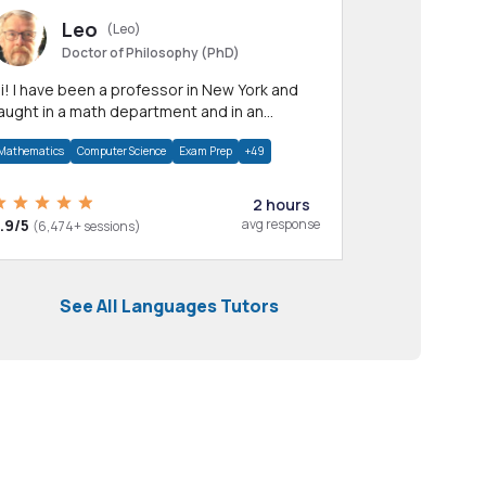
Leo
(Leo)
Doctor of Philosophy (PhD)
professor in New York and
aught in a math department and in an
pplied math department.
Mathematics
Computer Science
Exam Prep
+49
2 hours
.9/5
avg response
(6,474+ sessions)
See All Languages Tutors