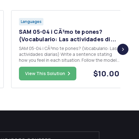
Languages
SAM 05-04 i CÃ³mo te pones?
(Vocabulario: Las actividades di...
SAM 05-04 i CÃ³mo te pones? (Vocabulario: Las
actividades diarias) Write a sentence stating
how you feel in each situation. Follow the model,
and choose from the expressions in the word
$10.00
bank. ponerse contento/a ponerse molesto/a
View This Solution
ponerse triste ponerse furioso/a ponerse
nervioso/a SEN MODELO...