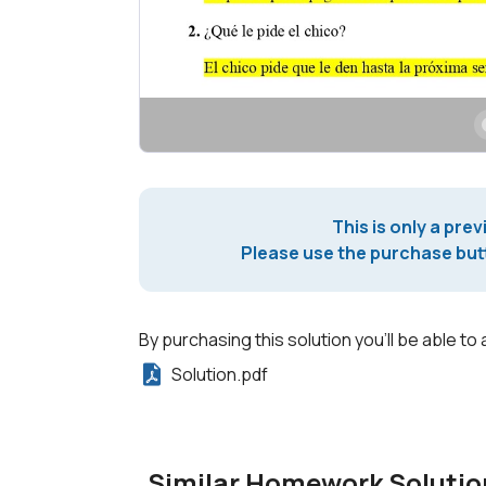
This is only a prev
Please use the purchase butt
By purchasing this solution you'll be able to 
Solution.pdf
Similar Homework Solutio