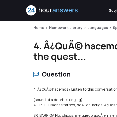
Subj
Home
Homework Library
Languages
Sp
4. Â¿QuÃ© hacemos
the quest...
Question
4. Â¿QuÃ© hacemos? Listen to this conversation
(sound of a doorbell ringing)
ALFREDO Buenas tardes, seÃ±or Barriga. Â¿Dese
SR. BARRIGA No, chicos, me quedo aquÃ­ en la entr