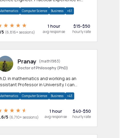
any CS & IT branches.Research work &
Mathematics
Computer Science
Business
+61
omework
1 hour
$15-$50
/5
avg response
hourly rate
(6,816+ sessions)
Pranay
(math1983)
Doctor of Philosophy (PhD)
h.D. in mathematics and working as an
ssistant Professor in University. I can
rovide help in mathematics, statistics and
Mathematics
Computer Science
Business
+43
llied areas.
1 hour
$40-$50
.6/5
avg response
hourly rate
(6,710+ sessions)