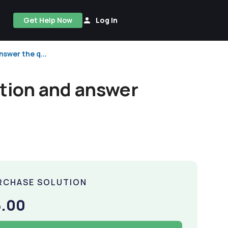
Get Help Now
Log In
swer the q...
tion and answer
RCHASE SOLUTION
5.00