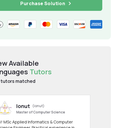
Purchase Solution
ew Available
nguages
Tutors
tutors matched
Ionut
(ionut)
Master of Computer Science
i! MSc Applied Informatics & Computer
cience Engineer. Practical experience in