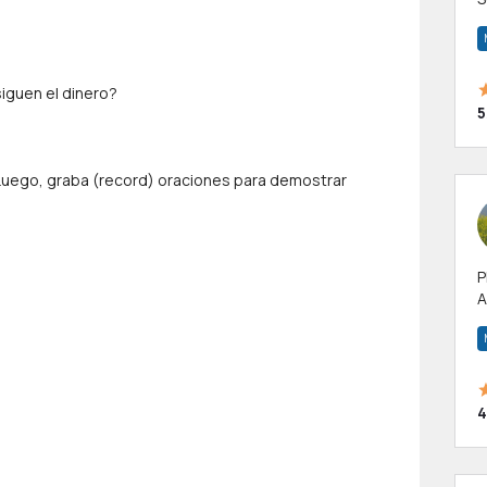
m
h
iguen el dinero?
5
. Luego, graba (record) oraciones para demostrar
P
A
p
a
4