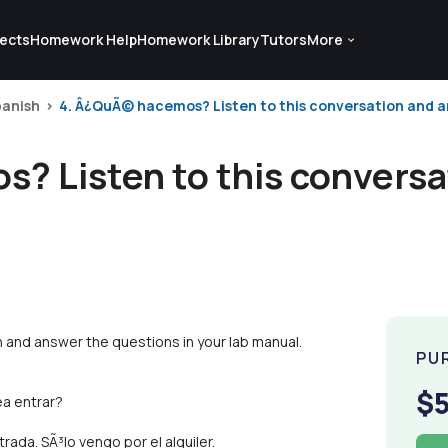
ects
Homework Help
Homework Library
Tutors
More
anish
4. Â¿QuÃ© hacemos? Listen to this conversation and an
? Listen to this conversa
 and answer the questions in your lab manual.
PU
$
a entrar?
ada. SÃ³lo vengo por el alquiler.