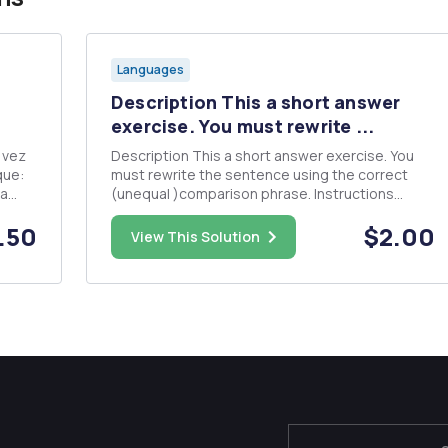
Languages
Description This a short answer
exercise. You must rewrite ...
Description This a short answer exercise. You
que:
must rewrite the sentence using the correct
­a
(unequal )comparison phrase. Instructions
oz
Rewrite the sentence using the correct
.50
$2.00
la
(unequal) comparison phrase. Follow the model.
View This Solution
 osos
What you are comparing is on the left hand side
of the sentence. Los anuncios...