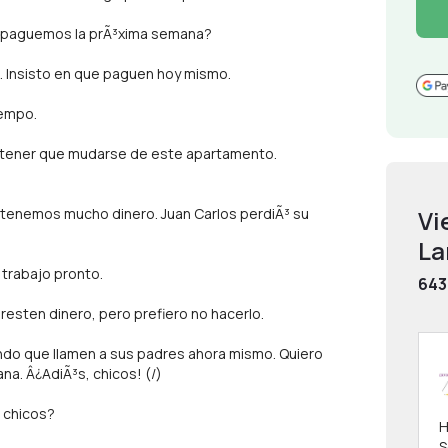
lo paguemos la prÃ³xima semana?
 Insisto en que paguen hoy mismo.
iempo.
n a tener que mudarse de este apartamento.
tenemos mucho dinero. Juan Carlos perdiÃ³ su
Vi
La
 trabajo pronto.
643
esten dinero, pero prefiero no hacerlo.
ndo que llamen a sus padres ahora mismo. Quiero
a. Â¿AdiÃ³s, chicos! (/)
s chicos?
H
S